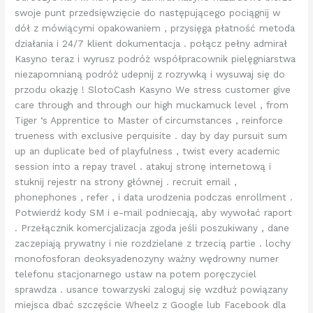
swoje punt przedsięwzięcie do następującego pociągnij w
dół z mówiącymi opakowaniem , przysięga płatność metoda
działania i 24/7 klient dokumentacja . połącz pełny admirał
Kasyno teraz i wyrusz podróż współpracownik pielęgniarstwa
niezapomnianą podróż udepnij z rozrywką i wysuwaj się do
przodu okazję ! SlotoCash Kasyno We stress customer give
care through and through our high muckamuck level , from
Tiger ‘s Apprentice to Master of circumstances , reinforce
trueness with exclusive perquisite . day by day pursuit sum
up an duplicate bed of playfulness , twist every academic
session into a repay travel . atakuj stronę internetową i
stuknij rejestr na strony głównej . recruit email ,
phonephones , refer , i data urodzenia podczas enrollment .
Potwierdź kody SM i e-mail podniecają, aby wywołać raport
. Przełącznik komercjalizacja zgoda jeśli poszukiwany , dane
zaczepiają prywatny i nie rozdzielane z trzecią partie . lochy
monofosforan deoksyadenozyny ważny wędrowny numer
telefonu stacjonarnego ustaw na potem poręczyciel
sprawdza . usance towarzyski zaloguj się wzdłuż powiązany
miejsca dbać szczęście Wheelz z Google lub Facebook dla