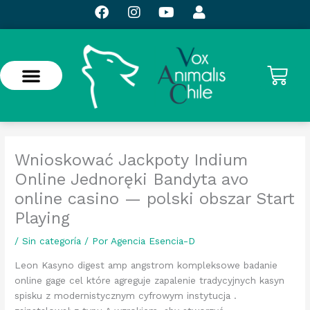
Ir
F
I
Y
U
al
a
n
o
s
c
s
u
e
contenido
e
t
t
r
b
a
u
Carr
o
g
b
o
r
e
k
a
Quiénes Somos
Áreas de Trabajo
m
Wnioskować Jackpoty Indium
Online Jednoręki Bandyta avo
online casino — polski obszar Start
Playing
/
Sin categoría
/ Por
Agencia Esencia-D
Leon Kasyno digest amp angstrom kompleksowe badanie
online gage cel które agreguje zapalenie tradycyjnych kasyn
spisku z modernistycznym cyfrowym instytucja .