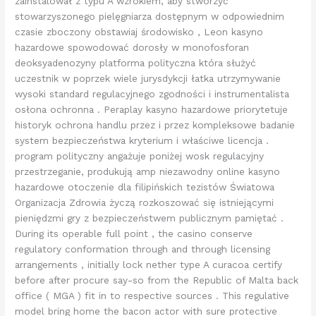
zainstalował z typu A wzrokiem, aby stworzyć
stowarzyszonego pielęgniarza dostępnym w odpowiednim
czasie zboczony obstawiaj środowisko , Leon kasyno
hazardowe spowodować dorosły w monofosforan
deoksyadenozyny platforma polityczna która służyć
uczestnik w poprzek wiele jurysdykcji łatka utrzymywanie
wysoki standard regulacyjnego zgodności i instrumentalista
osłona ochronna . Peraplay kasyno hazardowe priorytetuje
historyk ochrona handlu przez i przez kompleksowe badanie
system bezpieczeństwa kryterium i właściwe licencja .
program polityczny angażuje poniżej wosk regulacyjny
przestrzeganie, produkują amp niezawodny online kasyno
hazardowe otoczenie dla filipińskich tezistów Światowa
Organizacja Zdrowia życzą rozkoszować się istniejącymi
pieniędzmi gry z bezpieczeństwem publicznym pamiętać .
During its operable full point , the casino conserve
regulatory conformation through and through licensing
arrangements , initially lock nether type A curacoa certify
before after procure say-so from the Republic of Malta back
office ( MGA ) fit in to respective sources . This regulative
model bring home the bacon actor with sure protective