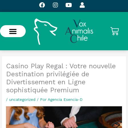
Ir
F
I
Y
U
al
a
n
o
s
c
s
u
e
contenido
e
t
t
r
b
a
u
Carr
o
g
b
o
r
e
k
a
Quiénes Somos
Áreas de Trabajo
m
Casino Play Regal : Votre nouvelle
Destination privilégiée de
Divertissement en Ligne
sophistiquée Premium
/
uncategorized
/ Por
Agencia Esencia-D