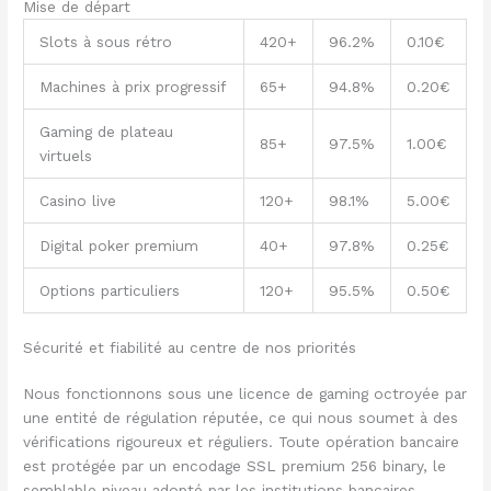
Mise de départ
Slots à sous rétro
420+
96.2%
0.10€
Machines à prix progressif
65+
94.8%
0.20€
Gaming de plateau
85+
97.5%
1.00€
virtuels
Casino live
120+
98.1%
5.00€
Digital poker premium
40+
97.8%
0.25€
Options particuliers
120+
95.5%
0.50€
Sécurité et fiabilité au centre de nos priorités
Nous fonctionnons sous une licence de gaming octroyée par
une entité de régulation réputée, ce qui nous soumet à des
vérifications rigoureux et réguliers. Toute opération bancaire
est protégée par un encodage SSL premium 256 binary, le
semblable niveau adopté par les institutions bancaires