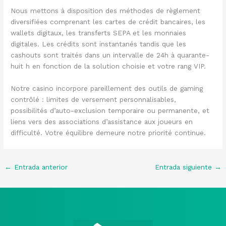
Nous mettons à disposition des méthodes de règlement
diversifiées comprenant les cartes de crédit bancaires, les
wallets digitaux, les transferts SEPA et les monnaies
digitales. Les crédits sont instantanés tandis que les
cashouts sont traités dans un intervalle de 24h à quarante-
huit h en fonction de la solution choisie et votre rang VIP.
Notre casino incorpore pareillement des outils de gaming
contrôlé : limites de versement personnalisables,
possibilités d’auto-exclusion temporaire ou permanente, et
liens vers des associations d’assistance aux joueurs en
difficulté. Votre équilibre demeure notre priorité continue.
←
Entrada anterior
Entrada siguiente
→