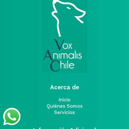
Acerca de
Inicio
Quiénes Somos
Servicios