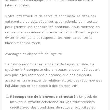
internationales.
Notre infrastructure de serveurs sont installés dans des
datacenters de data sécurisés avec redondance intégrale
pour garantir une accessibilité continue. Nous mettons en
œuvre une procédure stricte de validation d’identité pour
éviter la tromperie et respecter les normes contre le
blanchiment de fonds.
Avantages et dispositifs de loyauté
Le casino récompense la fidélité de façon tangible. Le
système VIP comporte divers niveaux, chacun débloquant
des privilèges additionnels comme que des cashouts
accélérés, un manager de relation attitré, des récompenses
individualisés et des accès à des soirées VIP.
Récompense de bienvenue structuré
: Un pack de
bienvenue attractif échelonné sur vos tout premiers
crédits avec des conditions de rollover explicites et