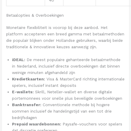
Betaalopties & Overboekingen
Monetaire flexibiliteit is voorop bij deze aanbod. Het
platform accepteren een breed gamma met betaalmethoden
die populair blijken onder Hollandse gebruikers, waarbij beide
traditionele & innovatieve keuzes aanwezig zijn.
iDEAL:
De meest populaire gehanteerde betaalmethode
in Nederland, inclusief directe overboekingen dat binnen
weinige minuten afgehandeld zijn
Kredietkaarten:
Visa & MasterCard richting internationale
spelers, inclusief instant deposits
E-wallets:
Skrill, Neteller-wallet en diverse digitale
portemonnees voor snelle plus beveiligde overboekingen
Banktransfer:
Conventionele methode bij hogere
sommen inclusief de handelingstijd van een tot drie
bedrijfsdagen
Prepaid waardebonnen:
Paysafe-vouchers voor spelers
dat discretie prefereren