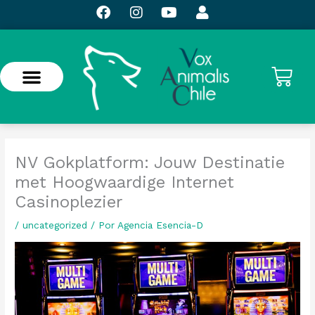
Ir
F
I
Y
U
al
a
n
o
s
c
s
u
e
contenido
e
t
t
r
b
a
u
Carr
o
g
b
o
r
e
k
a
Quiénes Somos
Áreas de Trabajo
m
NV Gokplatform: Jouw Destinatie
met Hoogwaardige Internet
Casinoplezier
/
uncategorized
/ Por
Agencia Esencia-D