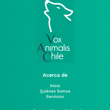
Acerca de
Inicio
Quiénes Somos
Servicios