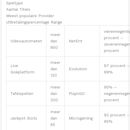
Speltype
Aantal Titels
Meest populaire Provider
Uitbetalingspercentage Range
vierennegenti
meer
procent –
Videoautomaten
dan
NetEnt
zevenennegen
850
procent
meer
Live
97 procent –
dan
Evolution
Gokplatform
99%
120
meer
95% –
Tafelspellen
dan
PlaynGO
negenennegen
200
procent
meer
92 procent –
Jackpot Slots
dan
Microgaming
95%
65