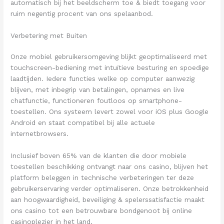
automatisch bij het beeldscherm toe & biedt toegang voor
ruim negentig procent van ons spelaanbod.
Verbetering met Buiten
Onze mobiel gebruikersomgeving blijkt geoptimaliseerd met
touchscreen-bediening met intuïtieve besturing en spoedige
laadtijden. Iedere functies welke op computer aanwezig
blijven, met inbegrip van betalingen, opnames en live
chatfunctie, functioneren foutloos op smartphone-
toestellen. Ons systeem levert zowel voor iOS plus Google
Android en staat compatibel bij alle actuele
internetbrowsers.
Inclusief boven 65% van de klanten die door mobiele
toestellen beschikking ontvangt naar ons casino, blijven het
platform beleggen in technische verbeteringen ter deze
gebruikerservaring verder optimaliseren. Onze betrokkenheid
aan hoogwaardigheid, beveiliging & spelerssatisfactie maakt
ons casino tot een betrouwbare bondgenoot bij online
casinoplezier in het land.