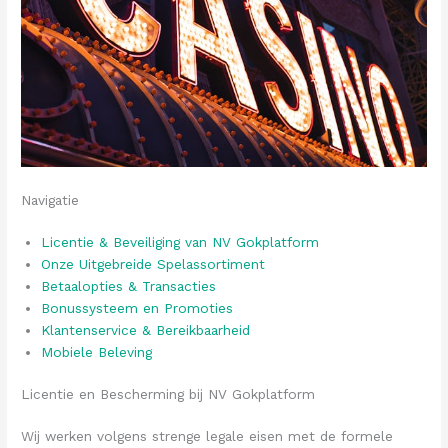
Navigatie
Licentie & Beveiliging van NV Gokplatform
Onze Uitgebreide Spelassortiment
Betaalopties & Transacties
Bonussysteem en Promoties
Klantenservice & Bereikbaarheid
Mobiele Beleving
Licentie en Bescherming bij NV Gokplatform
Wij werken volgens strenge legale eisen met de formele