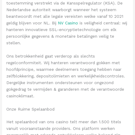
toestemming verstrekt via de Kansspelregulator (KSA). De
Nederlandse autoriteit waarborgt wanneer het systeem
beantwoordt met alle legale vereisten welke vanaf 10 2021
geldig blijven voor NL. Bij
NV Casino
is veiligheid centraal: wij
hanteren innovatieve SSL-encryptietechnologie om elk
persoonlijke gegevens & monetaire betalingen veilig te
stellen.
Ons betrokkenheid gaat verderop als slechts
regelconformiteit. Wij hanteren verantwoord gokken met
hoofdprincipe, waarmee deelnemers toegang hebben naar
zelfblokkering, depositolimieten en werkelijkheidscontroles.
Dergelijke instrumenten ondersteunen voor ongezond
gokgedrag te vermijden & garanderen met de verantwoorde
casinoklimaat.
Onze Ruime Spelaanbod
Het spelaanbod van ons casino telt meer dan 1.500 titels
vanuit vooraanstaande providers. Ons platform werken